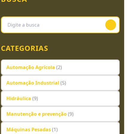
CATEGORIAS
Automação Agrícola
(2)
Automação Industrial
(5)
Hidráulica
(9)
Manutenção e prevenção
(9)
Máquinas Pesadas
(1)