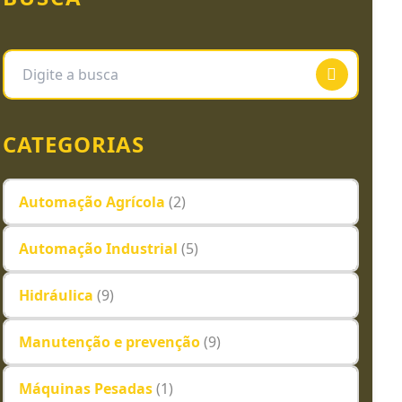
CATEGORIAS
Automação Agrícola
(2)
Automação Industrial
(5)
Hidráulica
(9)
Manutenção e prevenção
(9)
Máquinas Pesadas
(1)